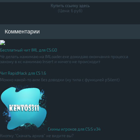
Купить ссылку здесь
(Цена: 6 руб)
Комментарии
Бесплатный чит IML для CS:GO
Чё делать нажимаю на IMLoader.exe дожидаю окончания процесса
захожу в кс нажимаю Insert и ничего не происходит
Чит RapidHack для CS 1.6
Можно какой-то аим без доводки (ну типа с функцией pSilent)
Скины игроков для CS:S v34
Кнопку "Скачать архив" не видите вы?