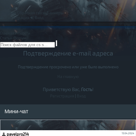
Правила
Обратная связь
Баннеры
Регистрация
Вход
Главная
Новости
Статьи
Форум
Подтверждение e-mail адреса
Подтверждение просрочено или уже было выполнено
На главную
Приветствую Вас,
Гость
!
Регистрация
|
Вход
Мини-чат