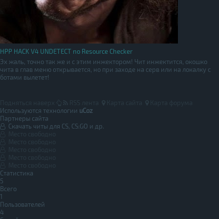
HPP HACK V4 UNDETECT no Resource Checker
Эх жаль, точно так же и с этим инжектором! Чит инжектится, окошко
чита в глав меню открывается, но при заходе на серв или на локалку с
ботами вылетет!
Подняться наверх
RSS лента
Карта сайта
Карта форума
Используются технологии
uCoz
Партнеры сайта
Скачать читы для CS, CS:GO и др.
Место свободно
Место свободно
Место свободно
Место свободно
Место свободно
Статистика
5
Всего
1
Пользователей
4