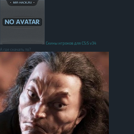
Скины игроков для CS:S v34
А где скачать то?