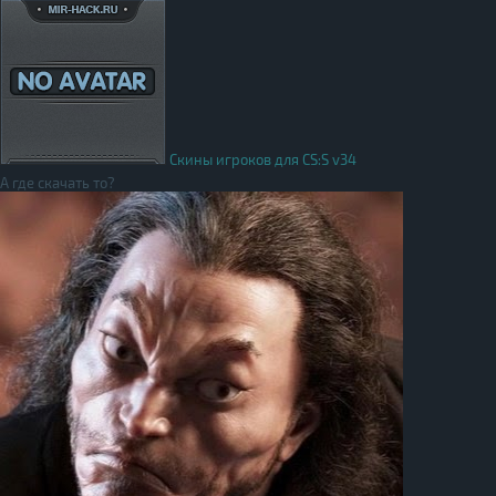
Скины игроков для CS:S v34
А где скачать то?