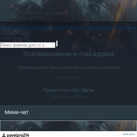
Правила
Обратная связь
Баннеры
Регистрация
Вход
Главная
Новости
Статьи
Форум
Подтверждение e-mail адреса
Подтверждение просрочено или уже было выполнено
На главную
Приветствую Вас,
Гость
!
Регистрация
|
Вход
Мини-чат