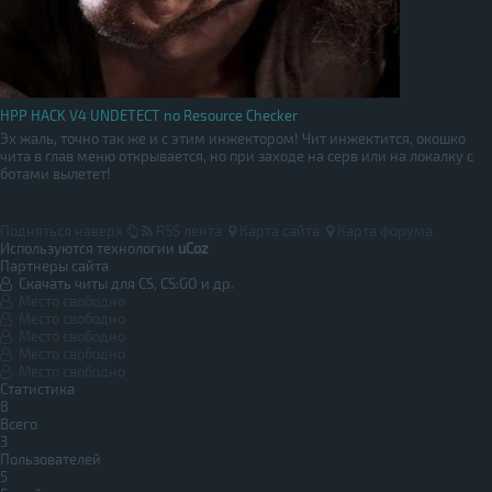
HPP HACK V4 UNDETECT no Resource Checker
Эх жаль, точно так же и с этим инжектором! Чит инжектится, окошко
чита в глав меню открывается, но при заходе на серв или на локалку с
ботами вылетет!
Подняться наверх
RSS лента
Карта сайта
Карта форума
Используются технологии
uCoz
Партнеры сайта
Скачать читы для CS, CS:GO и др.
Место свободно
Место свободно
Место свободно
Место свободно
Место свободно
Статистика
8
Всего
3
Пользователей
5