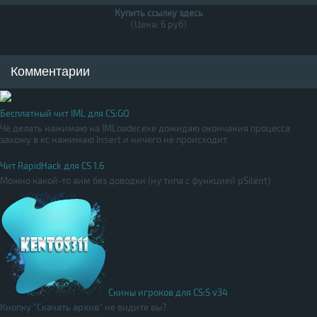
Купить ссылку здесь
(Цена: 6 руб)
Комментарии
Бесплатный чит IML для CS:GO
Чё делать нажимаю на IMLoader.exe дожидаю окончания процесса
захожу в кс нажимаю Insert и ничего не происходит
Чит RapidHack для CS 1.6
Можно какой-то аим без доводки (ну типа с функцией pSilent)
Скины игроков для CS:S v34
Кнопку "Скачать архив" не видите вы?