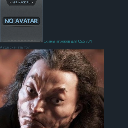
Скины игроков для CS:S v34
А где скачать то?