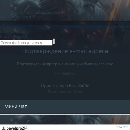
Правила
Обратная связь
Баннеры
Регистрация
Вход
Главная
Новости
Статьи
Форум
Подтверждение e-mail адреса
Подтверждение просрочено или уже было выполнено
На главную
Приветствую Вас,
Гость
!
Регистрация
|
Вход
Мини-чат