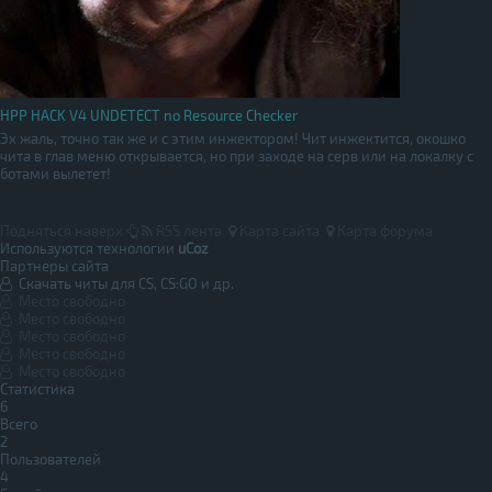
HPP HACK V4 UNDETECT no Resource Checker
Эх жаль, точно так же и с этим инжектором! Чит инжектится, окошко
чита в глав меню открывается, но при заходе на серв или на локалку с
ботами вылетет!
Подняться наверх
RSS лента
Карта сайта
Карта форума
Используются технологии
uCoz
Партнеры сайта
Скачать читы для CS, CS:GO и др.
Место свободно
Место свободно
Место свободно
Место свободно
Место свободно
Статистика
6
Всего
2
Пользователей
4