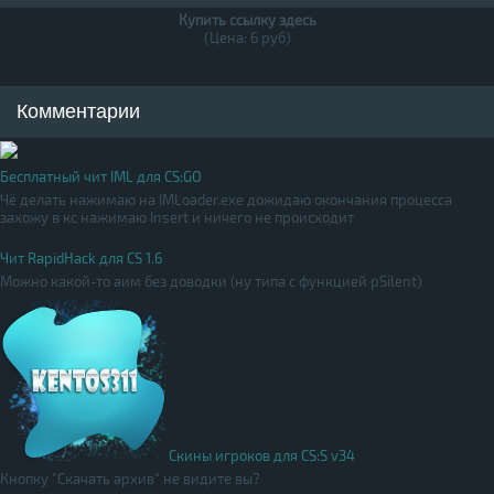
Купить ссылку здесь
(Цена: 6 руб)
Комментарии
Бесплатный чит IML для CS:GO
Чё делать нажимаю на IMLoader.exe дожидаю окончания процесса
захожу в кс нажимаю Insert и ничего не происходит
Чит RapidHack для CS 1.6
Можно какой-то аим без доводки (ну типа с функцией pSilent)
Скины игроков для CS:S v34
Кнопку "Скачать архив" не видите вы?