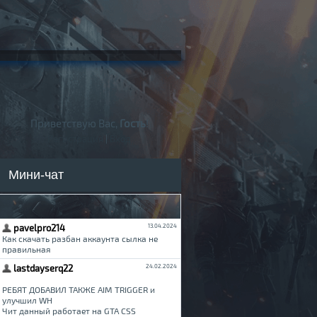
Приветствую Вас,
Гость
!
Регистрация
|
Вход
Мини-чат