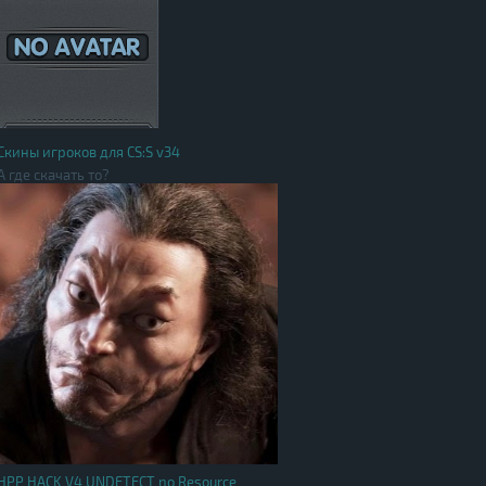
Скины игроков для CS:S v34
А где скачать то?
HPP HACK V4 UNDETECT no Resource