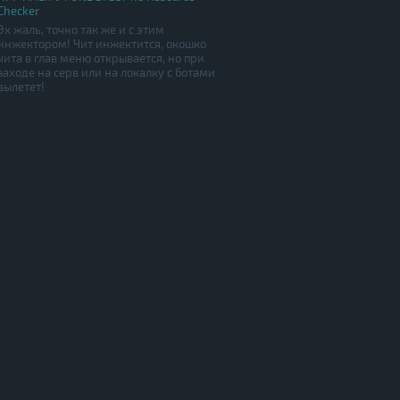
Checker
Эх жаль, точно так же и с этим
инжектором! Чит инжектится, окошко
чита в глав меню открывается, но при
заходе на серв или на локалку с ботами
вылетет!