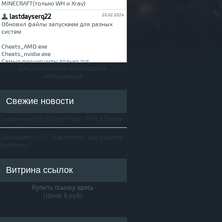
Для добавления необходима
авторизация
Свежие новости
Скидка на игру Killing Floor -75% в Steam
Закрывается CS 1.6 вылетает, как решить
проблему?
Витрина ссылок
Купить ссылку здесь
(Цена: 6 руб)