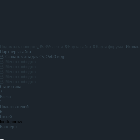
Подняться наверх
RSS лента
Карта сайта
Карта форума
Исполь
Партнеры сайта
Скачать читы для CS, CS:GO и др.
Место свободно
Место свободно
Место свободно
Место свободно
Место свободно
Статистика
7
Всего
1
Пользователей
6
Гостей
kirilluporow
Баннеры