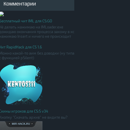
Комментарии
Бесплатный чит IML для CS:GO
Чё делать нажимаю на IMLoader.exe
дожидаю окончания процесса захожу в кс
нажимаю Insert и ничего не происходит
Чит RapidHack для CS 1.6
Можно какой-то аим без доводки (ну типа
с функцией pSilent)
Скины игроков для CS:S v34
Кнопку "Скачать архив" не видите вы?