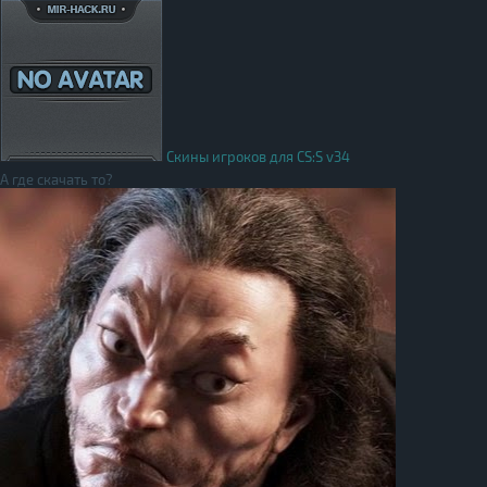
Скины игроков для CS:S v34
А где скачать то?