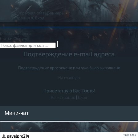
Правила
Обратная связь
Баннеры
Регистрация
Вход
Главная
Новости
Статьи
Форум
Подтверждение e-mail адреса
Подтверждение просрочено или уже было выполнено
На главную
Приветствую Вас,
Гость
!
Регистрация
|
Вход
Мини-чат