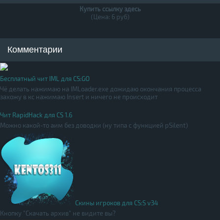
Купить ссылку здесь
(Цена: 6 руб)
Комментарии
Бесплатный чит IML для CS:GO
Чё делать нажимаю на IMLoader.exe дожидаю окончания процесса
захожу в кс нажимаю Insert и ничего не происходит
Чит RapidHack для CS 1.6
Можно какой-то аим без доводки (ну типа с функцией pSilent)
Скины игроков для CS:S v34
Кнопку "Скачать архив" не видите вы?