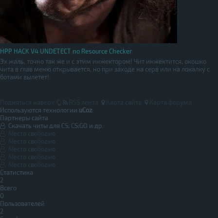
HPP HACK V4 UNDETECT no Resource Checker
Эх жаль, точно так же и с этим инжектором! Чит инжектится, окошко
чита в глав меню открывается, но при заходе на серв или на локалку с
ботами вылетет!
Подняться наверх
RSS лента
Карта сайта
Карта форума
Используются технологии
uCoz
Партнеры сайта
Скачать читы для CS, CS:GO и др.
Место свободно
Место свободно
Место свободно
Место свободно
Место свободно
Статистика
2
Всего
0
Пользователей
2