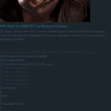
HPP HACK V4 UNDETECT no Resource Checker
Эх жаль, точно так же и с этим инжектором! Чит инжектится, окошко
чита в глав меню открывается, но при заходе на серв или на локалку с
ботами вылетет!
Подняться наверх
RSS лента
Карта сайта
Карта форума
Используются технологии
uCoz
Партнеры сайта
Скачать читы для CS, CS:GO и др.
Место свободно
Место свободно
Место свободно
Место свободно
Место свободно
Статистика
6
Всего
1
Пользователей
5