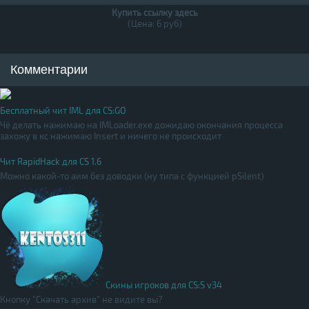
Купить ссылку здесь
(Цена: 6 руб)
Комментарии
Бесплатный чит IML для CS:GO
Чё делать нажимаю на IMLoader.exe дожидаю окончания процесса
захожу в кс нажимаю Insert и ничего не происходит
Чит RapidHack для CS 1.6
Можно какой-то аим без доводки (ну типа с функцией pSilent)
Скины игроков для CS:S v34
Кнопку "Скачать архив" не видите вы?