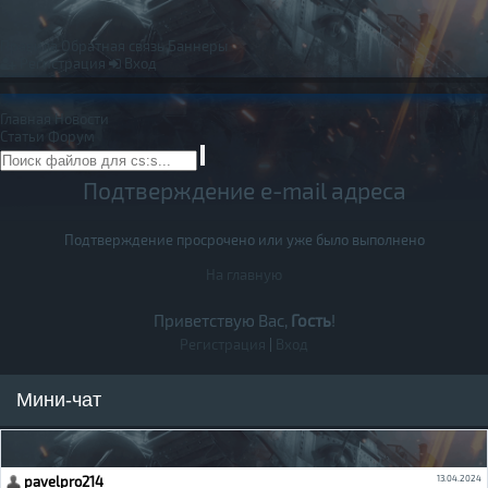
Правила
Обратная связь
Баннеры
Регистрация
Вход
Главная
Новости
Статьи
Форум
Подтверждение e-mail адреса
Подтверждение просрочено или уже было выполнено
На главную
Приветствую Вас,
Гость
!
Регистрация
|
Вход
Мини-чат