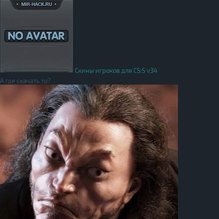
Скины игроков для CS:S v34
А где скачать то?