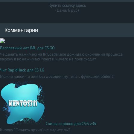
Купить ссылку здесь
(Цена: 6 руб)
Комментарии
Бесплатный чит IML для CS:GO
Чё делать нажимаю на IMLoader.exe дожидаю окончания процесса
захожу в кс нажимаю Insert и ничего не происходит
Чит RapidHack для CS 1.6
Можно какой-то аим без доводки (ну типа с функцией pSilent)
Скины игроков для CS:S v34
Кнопку "Скачать архив" не видите вы?