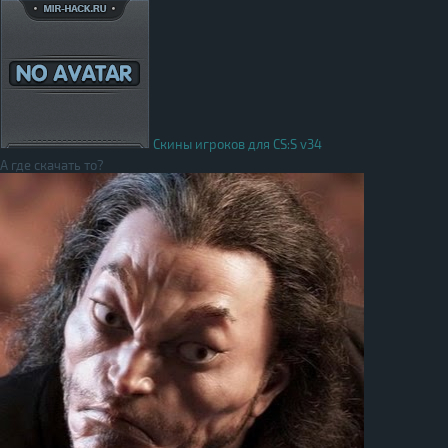
Скины игроков для CS:S v34
А где скачать то?