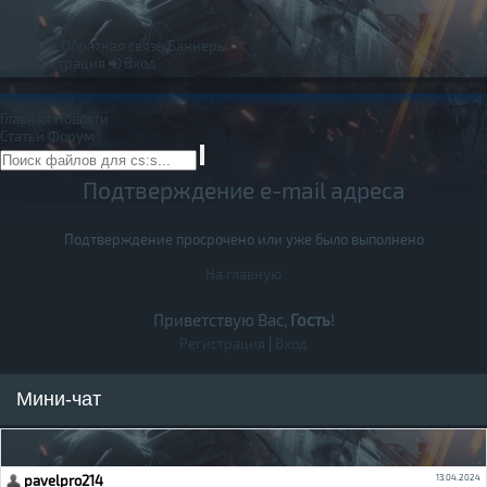
Правила
Обратная связь
Баннеры
Регистрация
Вход
Главная
Новости
Статьи
Форум
Подтверждение e-mail адреса
Подтверждение просрочено или уже было выполнено
На главную
Приветствую Вас,
Гость
!
Регистрация
|
Вход
Мини-чат