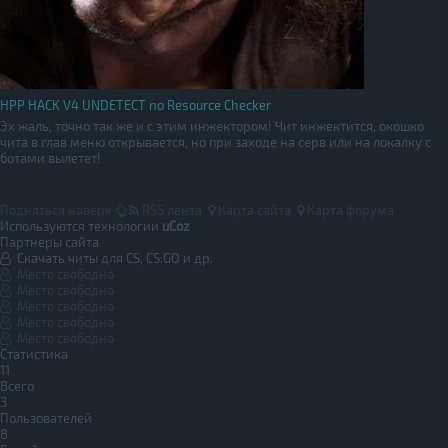
HPP HACK V4 UNDETECT no Resource Checker
Эх жаль, точно так же и с этим инжектором! Чит инжектится, окошко
чита в глав меню открывается, но при заходе на серв или на локалку с
ботами вылетет!
Подняться наверх
RSS лента
Карта сайта
Карта форума
Используются технологии
uCoz
Партнеры сайта
Скачать читы для CS, CS:GO и др.
Место свободно
Место свободно
Место свободно
Место свободно
Место свободно
Статистика
11
Всего
3
Пользователей
8