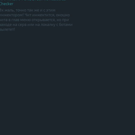
Checker
Эх жаль, точно так же и с этим
инжектором! Чит инжектится, окошко
чита в глав меню открывается, но при
заходе на серв или на локалку с ботами
вылетет!