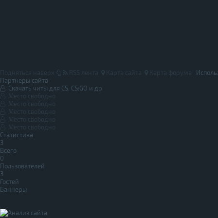
Подняться наверх
RSS лента
Карта сайта
Карта форума
Исполь
Партнеры сайта
Скачать читы для CS, CS:GO и др.
Место свободно
Место свободно
Место свободно
Место свободно
Место свободно
Статистика
3
Всего
0
Пользователей
3
Гостей
Баннеры