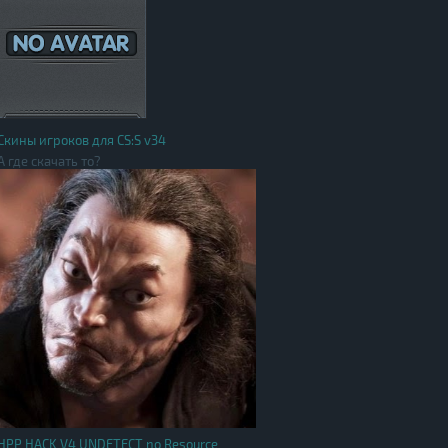
Скины игроков для CS:S v34
А где скачать то?
HPP HACK V4 UNDETECT no Resource