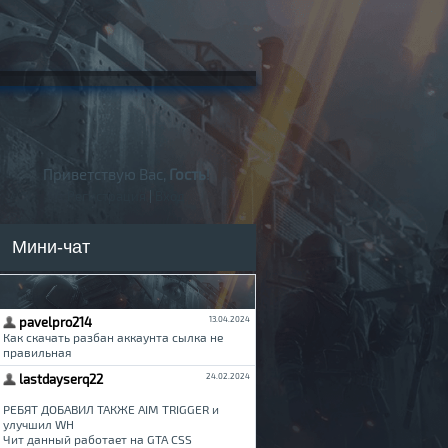
Приветствую Вас,
Гость
!
Регистрация
|
Вход
Мини-чат