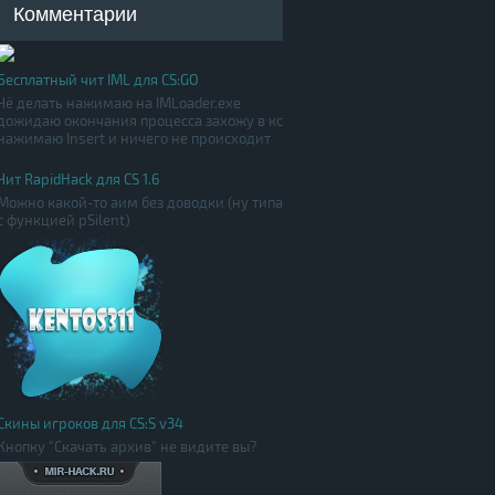
Комментарии
Бесплатный чит IML для CS:GO
Чё делать нажимаю на IMLoader.exe
дожидаю окончания процесса захожу в кс
нажимаю Insert и ничего не происходит
Чит RapidHack для CS 1.6
Можно какой-то аим без доводки (ну типа
с функцией pSilent)
Скины игроков для CS:S v34
Кнопку "Скачать архив" не видите вы?