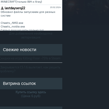
Для добавления необходима
авторизация
Свежие новости
Скидка на игру Killing Floor -75% в Steam
Закрывается CS 1.6 вылетает, как решить
проблему?
Витрина ссылок
Купить ссылку здесь
(Цена: 6 руб)