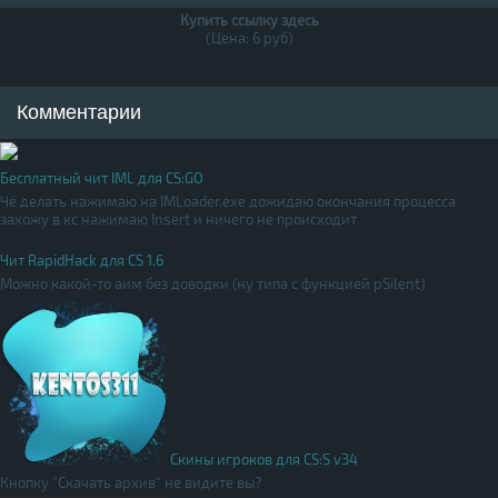
Купить ссылку здесь
(Цена: 6 руб)
Комментарии
Бесплатный чит IML для CS:GO
Чё делать нажимаю на IMLoader.exe дожидаю окончания процесса
захожу в кс нажимаю Insert и ничего не происходит
Чит RapidHack для CS 1.6
Можно какой-то аим без доводки (ну типа с функцией pSilent)
Скины игроков для CS:S v34
Кнопку "Скачать архив" не видите вы?