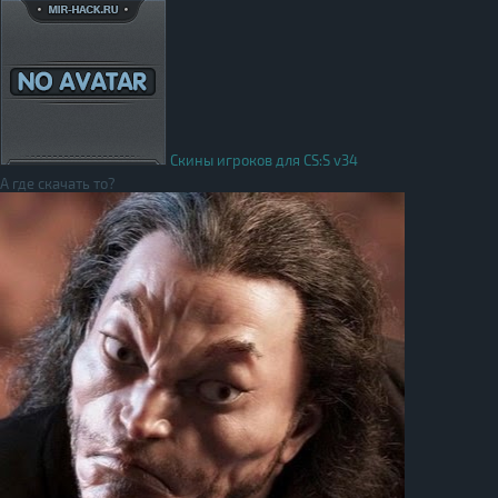
Скины игроков для CS:S v34
А где скачать то?