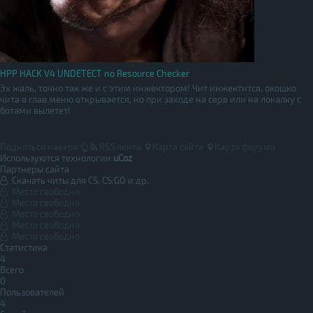
HPP HACK V4 UNDETECT no Resource Checker
Эх жаль, точно так же и с этим инжектором! Чит инжектится, окошко
чита в глав меню открывается, но при заходе на серв или на локалку с
ботами вылетет!
Подняться наверх
RSS лента
Карта сайта
Карта форума
Используются технологии
uCoz
Партнеры сайта
Скачать читы для CS, CS:GO и др.
Место свободно
Место свободно
Место свободно
Место свободно
Место свободно
Статистика
4
Всего
0
Пользователей
4