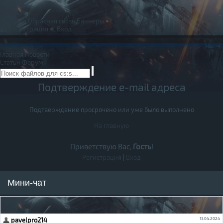
Правила
Обратная связь
Баннеры
Регистрация
Вход
Главная
Новости
Статьи
Форум
Подтверждение e-mail адреса
Подтверждение просрочено или уже было выполнено
На главную
Приветствую Вас,
Гость
!
Регистрация
|
Вход
Мини-чат