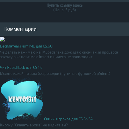
Купить ссылку здесь
(Цена: 6 руб)
Комментарии
Бесплатный чит IML для CS:GO
Чё делать нажимаю на IMLoader.exe дожидаю окончания процесса
захожу в кс нажимаю Insert и ничего не происходит
Чит RapidHack для CS 1.6
Можно какой-то аим без доводки (ну типа с функцией pSilent)
Скины игроков для CS:S v34
Кнопку "Скачать архив" не видите вы?