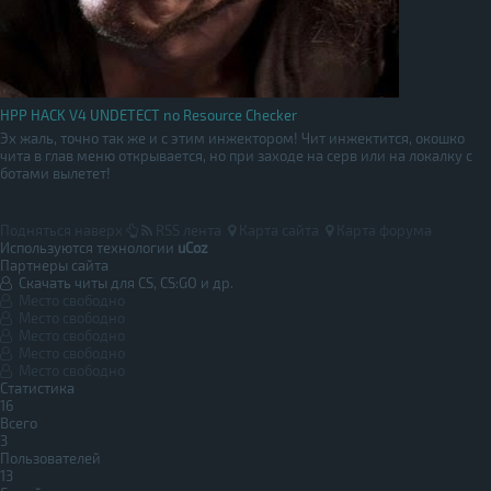
HPP HACK V4 UNDETECT no Resource Checker
Эх жаль, точно так же и с этим инжектором! Чит инжектится, окошко
чита в глав меню открывается, но при заходе на серв или на локалку с
ботами вылетет!
Подняться наверх
RSS лента
Карта сайта
Карта форума
Используются технологии
uCoz
Партнеры сайта
Скачать читы для CS, CS:GO и др.
Место свободно
Место свободно
Место свободно
Место свободно
Место свободно
Статистика
16
Всего
3
Пользователей
13