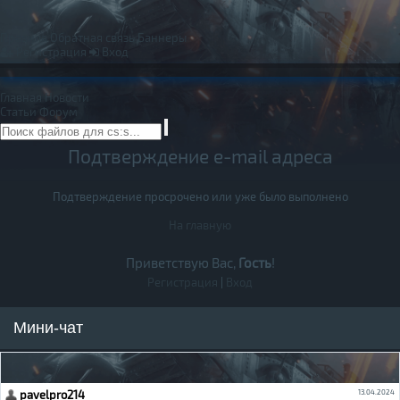
Правила
Обратная связь
Баннеры
Регистрация
Вход
Главная
Новости
Статьи
Форум
Подтверждение e-mail адреса
Подтверждение просрочено или уже было выполнено
На главную
Приветствую Вас,
Гость
!
Регистрация
|
Вход
Мини-чат