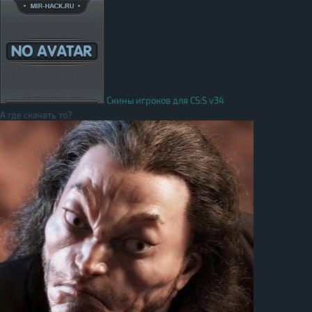
Скины игроков для CS:S v34
А где скачать то?