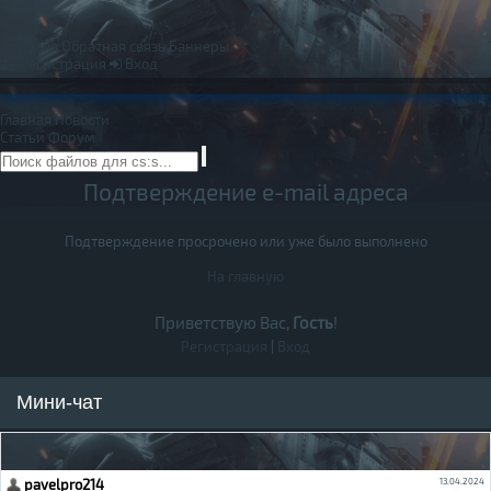
Правила
Обратная связь
Баннеры
Регистрация
Вход
Главная
Новости
Статьи
Форум
Подтверждение e-mail адреса
Подтверждение просрочено или уже было выполнено
На главную
Приветствую Вас,
Гость
!
Регистрация
|
Вход
Мини-чат