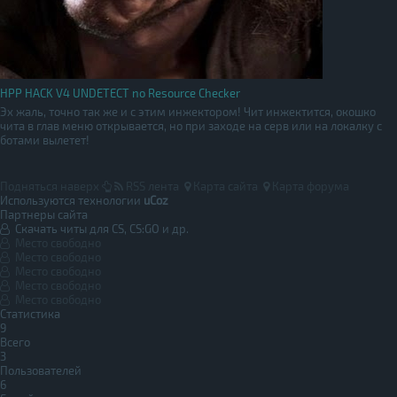
HPP HACK V4 UNDETECT no Resource Checker
Эх жаль, точно так же и с этим инжектором! Чит инжектится, окошко
чита в глав меню открывается, но при заходе на серв или на локалку с
ботами вылетет!
Подняться наверх
RSS лента
Карта сайта
Карта форума
Используются технологии
uCoz
Партнеры сайта
Скачать читы для CS, CS:GO и др.
Место свободно
Место свободно
Место свободно
Место свободно
Место свободно
Статистика
9
Всего
3
Пользователей
6