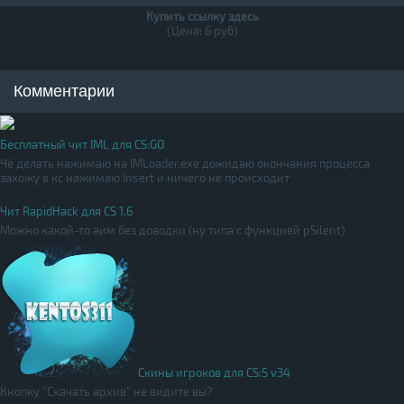
Купить ссылку здесь
(Цена: 6 руб)
Комментарии
Бесплатный чит IML для CS:GO
Чё делать нажимаю на IMLoader.exe дожидаю окончания процесса
захожу в кс нажимаю Insert и ничего не происходит
Чит RapidHack для CS 1.6
Можно какой-то аим без доводки (ну типа с функцией pSilent)
Скины игроков для CS:S v34
Кнопку "Скачать архив" не видите вы?