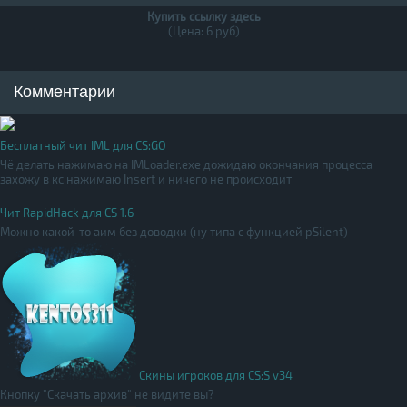
Купить ссылку здесь
(Цена: 6 руб)
Комментарии
Бесплатный чит IML для CS:GO
Чё делать нажимаю на IMLoader.exe дожидаю окончания процесса
захожу в кс нажимаю Insert и ничего не происходит
Чит RapidHack для CS 1.6
Можно какой-то аим без доводки (ну типа с функцией pSilent)
Скины игроков для CS:S v34
Кнопку "Скачать архив" не видите вы?