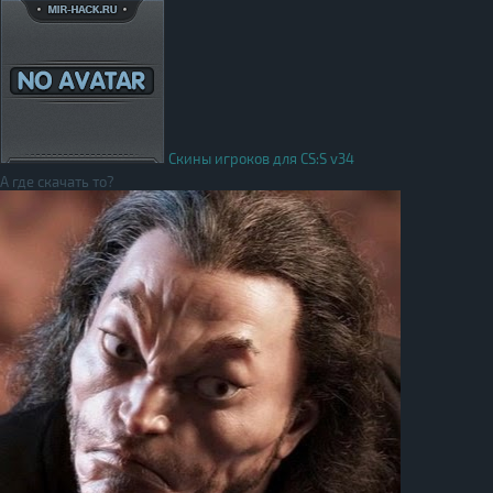
Скины игроков для CS:S v34
А где скачать то?