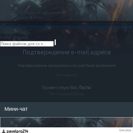
Правила
Обратная связь
Баннеры
Регистрация
Вход
Главная
Новости
Статьи
Форум
Подтверждение e-mail адреса
Подтверждение просрочено или уже было выполнено
На главную
Приветствую Вас,
Гость
!
Регистрация
|
Вход
Мини-чат