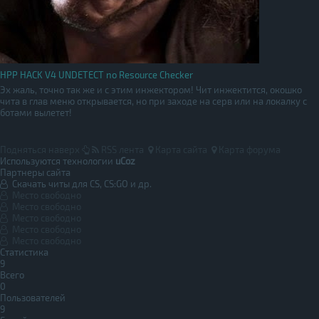
HPP HACK V4 UNDETECT no Resource Checker
Эх жаль, точно так же и с этим инжектором! Чит инжектится, окошко
чита в глав меню открывается, но при заходе на серв или на локалку с
ботами вылетет!
Подняться наверх
RSS лента
Карта сайта
Карта форума
Используются технологии
uCoz
Партнеры сайта
Скачать читы для CS, CS:GO и др.
Место свободно
Место свободно
Место свободно
Место свободно
Место свободно
Статистика
9
Всего
0
Пользователей
9