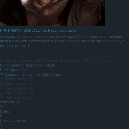
HPP HACK V4 UNDETECT no Resource Checker
Эх жаль, точно так же и с этим инжектором! Чит инжектится, окошко
чита в глав меню открывается, но при заходе на серв или на локалку с
ботами вылетет!
Подняться наверх
RSS лента
Карта сайта
Карта форума
Используются технологии
uCoz
Партнеры сайта
Скачать читы для CS, CS:GO и др.
Место свободно
Место свободно
Место свободно
Место свободно
Место свободно
Статистика
3
Всего
0
Пользователей
3