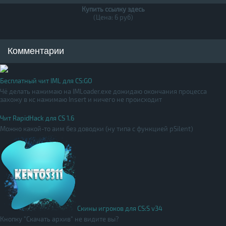
Купить ссылку здесь
(Цена: 6 руб)
Комментарии
Бесплатный чит IML для CS:GO
Чё делать нажимаю на IMLoader.exe дожидаю окончания процесса
захожу в кс нажимаю Insert и ничего не происходит
Чит RapidHack для CS 1.6
Можно какой-то аим без доводки (ну типа с функцией pSilent)
Скины игроков для CS:S v34
Кнопку "Скачать архив" не видите вы?