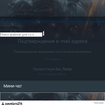
Правила
Обратная связь
Баннеры
Регистрация
Вход
Главная
Новости
Статьи
Форум
Подтверждение e-mail адреса
Подтверждение просрочено или уже было выполнено
На главную
Приветствую Вас,
Гость
!
Регистрация
|
Вход
Мини-чат