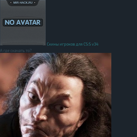
Скины игроков для CS:S v34
А где скачать то?