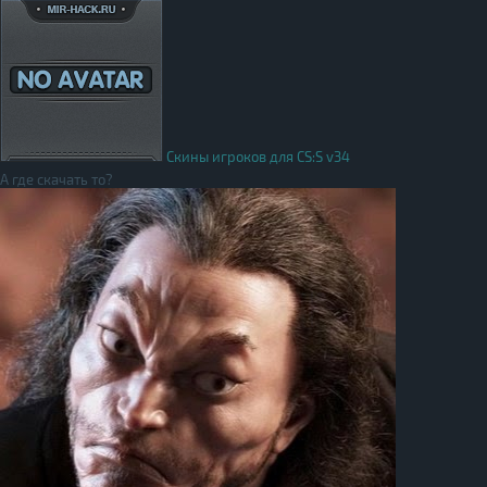
Скины игроков для CS:S v34
А где скачать то?