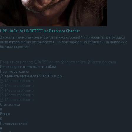
HPP HACK V4 UNDETECT no Resource Checker
Эх жаль, точно так же и с этим инжектором! Чит инжектится, окошко
чита в глав меню открывается, но при заходе на серв или на локалку с
ботами вылетет!
Подняться наверх
RSS лента
Карта сайта
Карта форума
Используются технологии
uCoz
Партнеры сайта
Скачать читы для CS, CS:GO и др.
Место свободно
Место свободно
Место свободно
Место свободно
Место свободно
Статистика
4
Всего
0
Пользователей
4