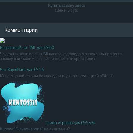
Купить ссылку здесь
(Цена: 6 руб)
Комментарии
Бесплатный чит IML для CS:GO
Чё делать нажимаю на IMLoader.exe дожидаю окончания процесса
захожу в кс нажимаю Insert и ничего не происходит
Чит RapidHack для CS 1.6
Можно какой-то аим без доводки (ну типа с функцией pSilent)
Скины игроков для CS:S v34
Кнопку "Скачать архив" не видите вы?