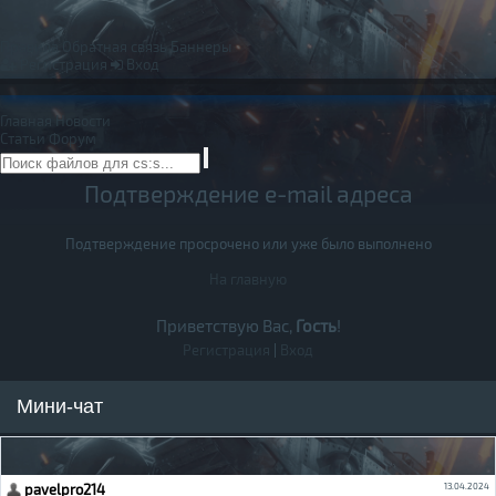
Правила
Обратная связь
Баннеры
Регистрация
Вход
Главная
Новости
Статьи
Форум
Подтверждение e-mail адреса
Подтверждение просрочено или уже было выполнено
На главную
Приветствую Вас,
Гость
!
Регистрация
|
Вход
Мини-чат