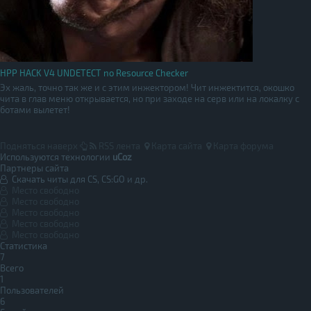
HPP HACK V4 UNDETECT no Resource Checker
Эх жаль, точно так же и с этим инжектором! Чит инжектится, окошко
чита в глав меню открывается, но при заходе на серв или на локалку с
ботами вылетет!
Подняться наверх
RSS лента
Карта сайта
Карта форума
Используются технологии
uCoz
Партнеры сайта
Скачать читы для CS, CS:GO и др.
Место свободно
Место свободно
Место свободно
Место свободно
Место свободно
Статистика
7
Всего
1
Пользователей
6