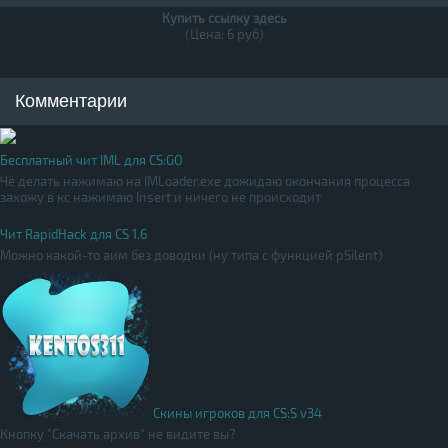
Купить ссылку здесь
(Цена: 6 руб)
Комментарии
Бесплатный чит IML для CS:GO
Чё делать нажимаю на IMLoader.exe дожидаю окончания процесса
захожу в кс нажимаю Insert и ничего не происходит
Чит RapidHack для CS 1.6
Можно какой-то аим без доводки (ну типа с функцией pSilent)
Скины игроков для CS:S v34
Кнопку "Скачать архив" не видите вы?