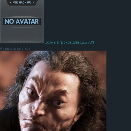
Скины игроков для CS:S v34
А где скачать то?