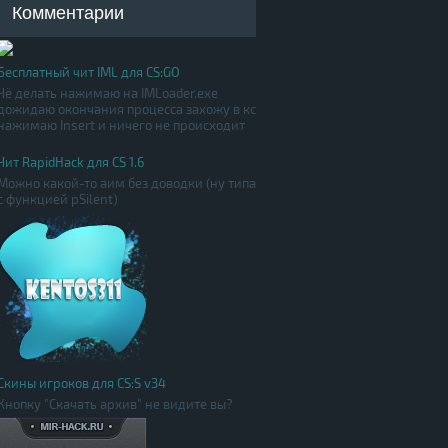
Комментарии
Бесплатный чит IML для CS:GO
Чё делать нажимаю на IMLoader.exe
дожидаю окончания процесса захожу в кс
нажимаю Insert и ничего не происходит
Чит RapidHack для CS 1.6
Можно какой-то аим без доводки (ну типа
с функцией pSilent)
Скины игроков для CS:S v34
Кнопку "Скачать архив" не видите вы?