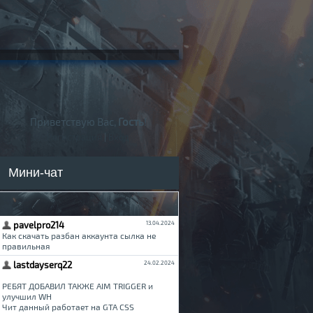
Приветствую Вас,
Гость
!
Регистрация
|
Вход
Мини-чат