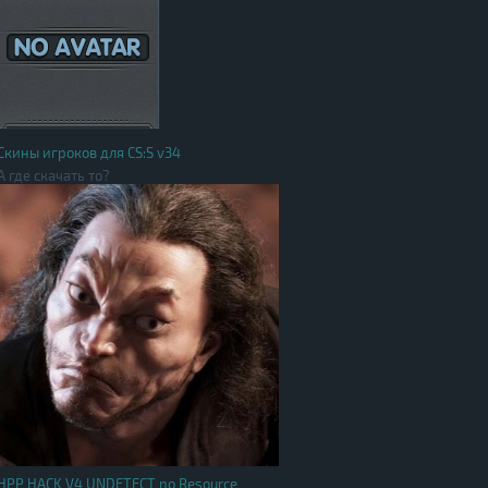
Скины игроков для CS:S v34
А где скачать то?
HPP HACK V4 UNDETECT no Resource