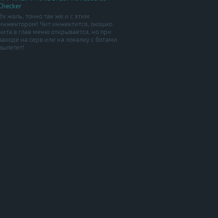
Checker
Эх жаль, точно так же и с этим
инжектором! Чит инжектится, окошко
чита в глав меню открывается, но при
заходе на серв или на локалку с ботами
вылетет!