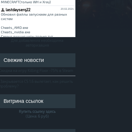
Для добавления необходима
авторизация
Свежие новости
Скидка на игру Killing Floor -75% в Steam
Закрывается CS 1.6 вылетает, как решить
проблему?
Витрина ссылок
Купить ссылку здесь
(Цена: 6 руб)