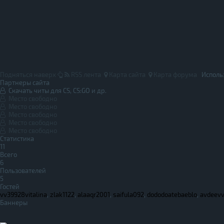
Подняться наверх
RSS лента
Карта сайта
Карта форума
Исполь
Партнеры сайта
Скачать читы для CS, CS:GO и др.
Место свободно
Место свободно
Место свободно
Место свободно
Место свободно
Статистика
11
Всего
6
Пользователей
5
Гостей
vv39928vitalina
,
zlak1122
,
alaaqr2001
,
saifula092
,
dododoatebaeblo
,
avdeev
Баннеры