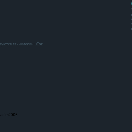
зуются технологии
uCoz
vadim2006