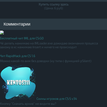
Купить ссылку здесь
(Цена: 6 руб)
Комментарии
Бесплатный чит IML для CS:GO
Чё делать нажимаю на IMLoader.exe дожидаю окончания процесса
захожу в кс нажимаю Insert и ничего не происходит
Чит RapidHack для CS 1.6
Можно какой-то аим без доводки (ну типа с функцией pSilent)
Скины игроков для CS:S v34
Кнопку "Скачать архив" не видите вы?