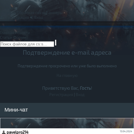
Правила
Обратная связь
Баннеры
Регистрация
Вход
Главная
Новости
Статьи
Форум
Подтверждение e-mail адреса
Подтверждение просрочено или уже было выполнено
На главную
Приветствую Вас,
Гость
!
Регистрация
|
Вход
Мини-чат