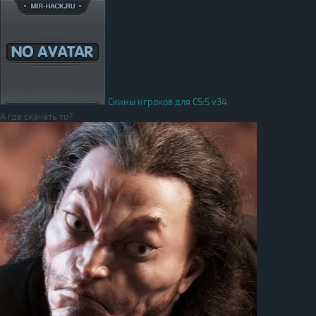
Скины игроков для CS:S v34
А где скачать то?