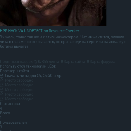
HPP HACK V4 UNDETECT no Resource Checker
Эх жаль, точно так же и с этим инжектором! Чит инжектится, окошко
чита в глав меню открывается, но при заходе на серв или на локалку с
ботами вылетет!
Подняться наверх
RSS лента
Карта сайта
Карта форума
Используются технологии
uCoz
Партнеры сайта
Скачать читы для CS, CS:GO и др.
Место свободно
Место свободно
Место свободно
Место свободно
Место свободно
Статистика
4
Всего
1
Пользователей
3