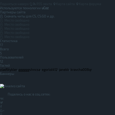
Подняться наверх
RSS лента
Карта сайта
Карта форума
Используются технологии
uCoz
Партнеры сайта
Скачать читы для CS, CS:GO и др.
Место свободно
Место свободно
Место свободно
Место свободно
Место свободно
Статистика
17
Всего
5
Пользователей
12
Гостей
vladStykler
,
ggggggshncsa
,
egorlol412
,
janekk
,
kravcha008qr
Баннеры
Поделись о нас в соц.сетях: