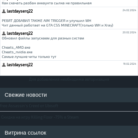
Для добавления необходима авторизация
Свежие новости
free Assassin's Creed от Ubisoft
Скидка на игру Killing Floor -75% в Steam
Витрина ссылок