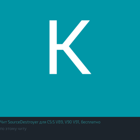
Чит SourceDestroyer для CS:S V89, V90 V91, бесплатно
по этому читу