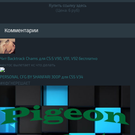
Купить ссылку здесь
(Цена: 6 руб)
Комментарии
Чит Backtrack Chams для CS:S V90, V91, V92 бесплатно
кентос вылетает кс что делать
PERSONAL CFG BY SHANFARI 300Р для CSS V34
#КФГНЕРЕШАЕТ