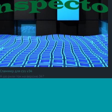
Спаммер для css v34
А шо рили ток на версию 34?