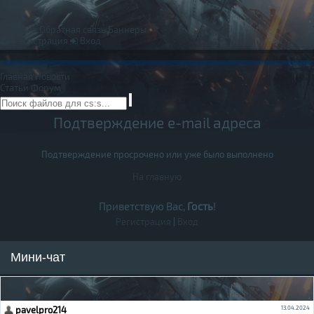
Правила
Обратная связь
Баннеры
Регистрация
Вход
Главная
Новости
Статьи
Форум
Подтверждение e-mail адреса
Подтверждение просрочено или уже было выполнено
На главную
Приветствую Вас,
Гость
!
Регистрация
|
Вход
Мини-чат