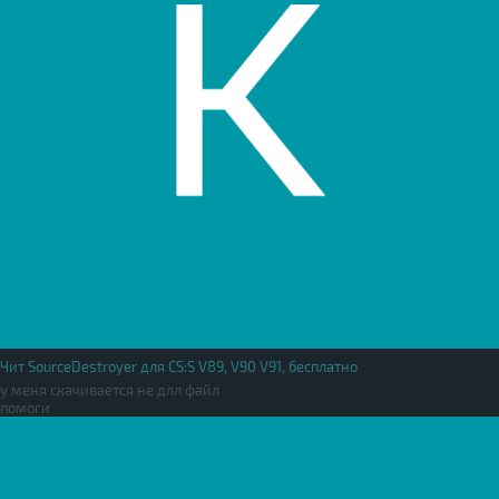
Чит SourceDestroyer для CS:S V89, V90 V91, бесплатно
у меня скачивается не длл файл
помоги