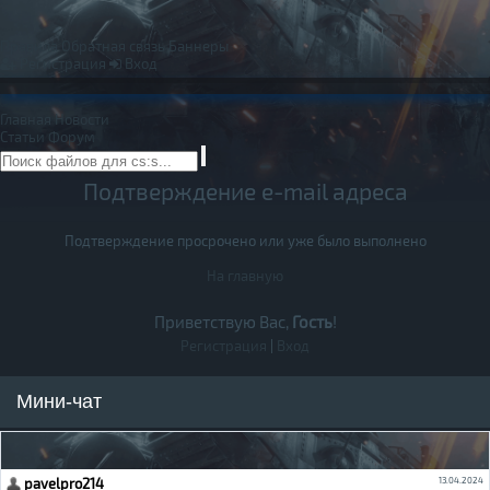
Правила
Обратная связь
Баннеры
Регистрация
Вход
Главная
Новости
Статьи
Форум
Подтверждение e-mail адреса
Подтверждение просрочено или уже было выполнено
На главную
Приветствую Вас,
Гость
!
Регистрация
|
Вход
Мини-чат