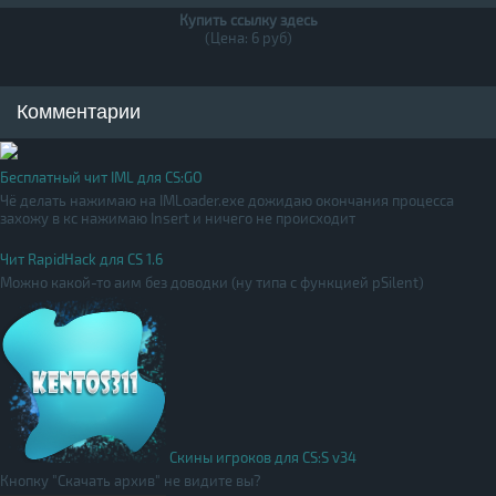
Купить ссылку здесь
(Цена: 6 руб)
Комментарии
Бесплатный чит IML для CS:GO
Чё делать нажимаю на IMLoader.exe дожидаю окончания процесса
захожу в кс нажимаю Insert и ничего не происходит
Чит RapidHack для CS 1.6
Можно какой-то аим без доводки (ну типа с функцией pSilent)
Скины игроков для CS:S v34
Кнопку "Скачать архив" не видите вы?