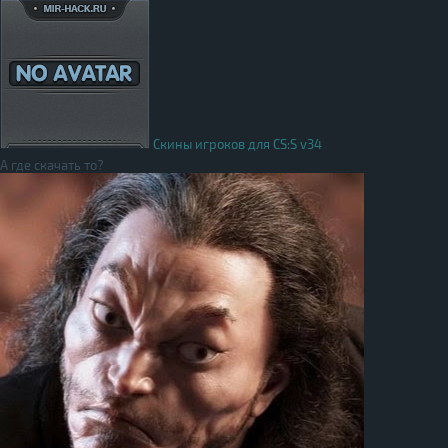
Скины игроков для CS:S v34
А где скачать то?