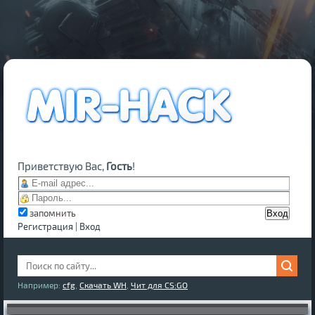
Приветствую Вас,
Гость
!
запомнить
Регистрация
|
Вход
Например:
cfg
,
Скачать WH
,
Чит для CS:GO