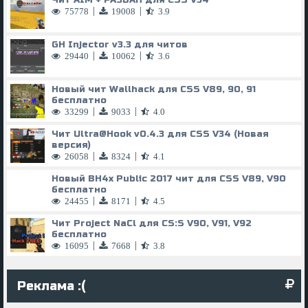
Чит AIM + РАЗБАН для CSS V34
|
|
75778
19008
3.9
GH Injector v3.3 для читов
|
|
29440
10062
3.6
Новый чит Wallhack для CSS V89, 90, 91
бесплатно
|
|
33299
9033
4.0
Чит
Ultra@Hook
v0.4.3 для CSS V34 (Новая
версия)
|
|
26058
8324
4.1
Новый BH4x Public 2017 чит для CSS V89, V90
бесплатно
|
|
24455
8171
4.5
Чит Project NaCl для CS:S V90, V91, V92
бесплатно
|
|
16095
7668
3.8
Реклама :(