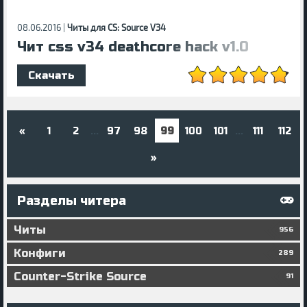
08.06.2016 |
Читы для CS: Source V34
Чит css v34 deathcore hack v1.0
Скачать
«
1
2
97
98
99
100
101
111
112
...
...
»
Разделы читера
Читы
956
Конфиги
289
Counter-Strike Source
91