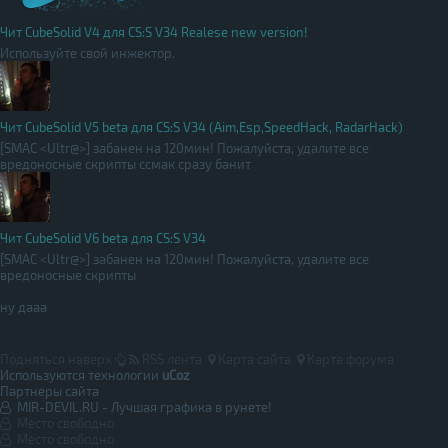
Чит CubeSolid V4 для CS:S V34 Realese new version!
Используйте свой инжектор.
Чит CubeSolid V5 beta для CS:S V34 (Aim,Esp,SpeedHack, RadarHack)
[SMAC <Ultr@>] забанен на 120мин! Пожалуйста, удалите все
вредоносные скрипты ссмак сразу банит
Чит CubeSolid V6 beta для CS:S V34
[SMAC <Ultr@>] забанен на 120мин! Пожалуйста, удалите все
вредоносные скрипты
ну дааа
Подняться наверх
RSS лента
Карта сайта
Карта форума
Используются технологии
uCoz
Партнеры сайта
MIR-DEVIL.RU - Лучшая графика в рунете!
Место свободно
Место свободно