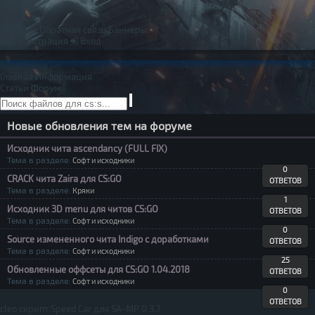
Правила
Обратная связь
Баннеры
Регистрация
Вход
Главная
Информация
Статьи
Форум
Новые обновления тем на форуме
Исходник чита ascendancy (FULL FIX)
Тема в разделе:
Софт и исходники
0
CRACK чита Zaira для CS:GO
ОТВЕТОВ
Тема в разделе:
Кряки
1
Исходник 3D menu для читов CS:GO
ОТВЕТОВ
Тема в разделе:
Софт и исходники
0
Source измененного чита Indigo с доработками
ОТВЕТОВ
Тема в разделе:
Софт и исходники
25
Обновленные оффсеты для CS:GO 1.04.2018
ОТВЕТОВ
Тема в разделе:
Софт и исходники
0
ОТВЕТОВ
cleo скрипт Speed Car для SA-MP 0.3.7