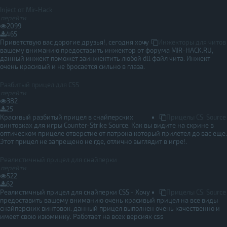
Inject от Mir-Hack
перейти
2099
465
Приветствую вас дорогие друзья!, сегодня хочу
Инжекторы для читов
вашему вниманию предоставить инжектор от форума MIR-HACK.RU,
данный инжект поможет заинжектить любой dll файл чита. Инжект
очень красивый и не бросается сильно в глаза.
Разбитый прицел для CSS
перейти
382
25
Красивый разбитый прицел в снайперских
Прицелы CS: Source
винтовках для игры Counter-Strike Source. Как вы видите на скрине в
оптическом прицеле отверстие от патрона который прилетел до вас ещё.
Этот прицел не запрещено не где, отлично выглядит в игре!.
Реалистичный прицел для снайперки
перейти
522
62
Реалистичный прицел для снайперки CSS - Хочу
Прицелы CS: Source
предоставить вашему вниманию очень красивый прицел на все виды
снайперских винтовок. данный прицел выполнен очень качественно и
имеет свою изюминку. Работает на всех версиях css