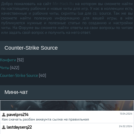
Добро пожаловать на сайт
Mir-Hack.Ru
на котором вы сможете найти
по настоящему рабочие и новые читы для игр. У нас в коллекции есть
качественные и рабочие читы, скрипты lua для cs: source. Так же вы
сможете найти полезную информацию для вашей игры, в нём
публикуются нужные и полезные статьи по созданию и настройки
читы. На Форуме вы сможете найти ответы на свои вопросы по читам
или задать свой вопрос и получить на него ответ.
Counter-Strike Source
Конфиги
[92]
Читы
[422]
Counter-Strike Source
[40]
Мини-чат