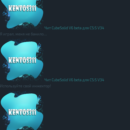
Чит CubeSolid V6 beta для CS:S V34
Я играл, меня не банило....
Чит CubeSolid V6 beta для CS:S V34
Используйте свой инжектор!