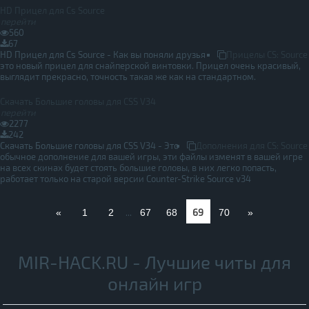
HD Прицел для Cs Source
перейти
560
67
HD Прицел для Cs Source - Как вы поняли друзья
Прицелы CS: Source
это новый прицел для снайперской винтовки. Прицел очень красивый,
выглядит прекрасно, точность такая же как на стандартном.
Скачать Большие головы для CSS V34
перейти
2277
242
Скачать Большие головы для CSS V34 - Это
Дополнения для CS: Source
обычное дополнение для вашей игры, эти файлы изменят в вашей игре
на всех скинах будет стоять большие головы, в них легко попасть,
работает только на старой версии Counter-Strike Source v34
69
«
1
2
...
67
68
70
»
MIR-HACK.RU - Лучшие читы для
онлайн игр