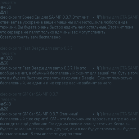
перейти
438
41
cleo скрипт Speed Car для SA-MP 0.3.7. Этот чит
Читы для GTA SAMP
отвечает за ускорение вашей машины или мотоцикла любого вида
техники. Вы будете очень быстро ездить чем остальные. Этот чит пока
что сервера не палят, только админы вас могут спалить.
Советую гонять вам беспалевно.
cleo скрипт Fast Deagle для samp 0.3.7
перейти
1038
60
cleo скрипт Fast Deagle для samp 0.3.7. Ну это
Читы для GTA SAMP
вообще не чит, а обычный беспалевный скрипт для вашей гта. Суть в том
что вы будете быстрее стрелять из оружие Deagle!. Скрипт полностью
беспалевный, не админ и не сервер вас не забанят за него.
cleo скрипт GM Car SA-MP 0.3.7
перейти
543
20
cleo скрипт GM Car SA-MP 0.3.7. Отличный
Читы для GTA SAMP
беспалевный cleo скрипт!. GM - это бесконечное здоровье в игре но как
вы видите ещё добавили Car одним словом опишу этот чит. Когда вы
будете на машине таранить других, или в вас будут стрелять вы будете
бессмертными. В том числе от ударов тоже.