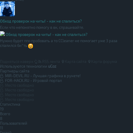
Обход проверок на читы! - как не спалиться?
Если что непонятно помогу в вк, спрашивайте.
Обход проверок на читы! - как не спалиться?
Нужно будет ппо пробовать а то CCleaner не помогает уже 3 раза
спалился би*ть
Подняться наверх
RSS лента
Карта сайта
Карта форума
Используются технологии
uCoz
Партнеры сайта
MIR-DEVIL.RU - Лучшая графика в рунете!
FOR-HACK.RU - Игровой портал
Место свободно
Место свободно
Место свободно
Место свободно
Статистика
19
Всего
8
Пользователей
11
Гостей