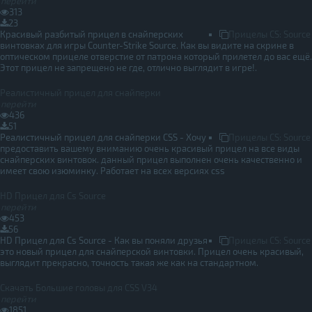
перейти
313
23
Красивый разбитый прицел в снайперских
Прицелы CS: Source
винтовках для игры Counter-Strike Source. Как вы видите на скрине в
оптическом прицеле отверстие от патрона который прилетел до вас ещё.
Этот прицел не запрещено не где, отлично выглядит в игре!.
Реалистичный прицел для снайперки
перейти
436
51
Реалистичный прицел для снайперки CSS - Хочу
Прицелы CS: Source
предоставить вашему вниманию очень красивый прицел на все виды
снайперских винтовок. данный прицел выполнен очень качественно и
имеет свою изюминку. Работает на всех версиях css
HD Прицел для Cs Source
перейти
453
56
HD Прицел для Cs Source - Как вы поняли друзья
Прицелы CS: Source
это новый прицел для снайперской винтовки. Прицел очень красивый,
выглядит прекрасно, точность такая же как на стандартном.
Скачать Большие головы для CSS V34
перейти
1851