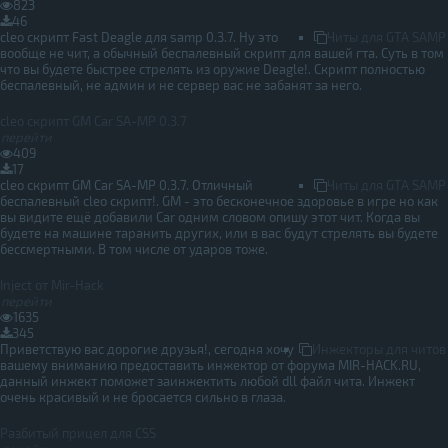
823
46
cleo скрипт Fast Deagle для samp 0.3.7. Ну это
Читы для GTA SAMP
вообще не чит, а обычный беспалевный скрипт для вашей гта. Суть в том
что вы будете быстрее стрелять из оружие Deagle!. Скрипт полностью
беспалевный, не админ и не сервер вас не забанят за него.
cleo скрипт GM Car SA-MP 0.3.7
перейти
409
17
cleo скрипт GM Car SA-MP 0.3.7. Отличный
Читы для GTA SAMP
беспалевный cleo скрипт!. GM - это бесконечное здоровье в игре но как
вы видите ещё добавили Car одним словом опишу этот чит. Когда вы
будете на машине таранить других, или в вас будут стрелять вы будете
бессмертными. В том числе от ударов тоже.
Inject от Mir-Hack
перейти
1635
345
Приветствую вас дорогие друзья!, сегодня хочу
Инжекторы для читов
вашему вниманию предоставить инжектор от форума MIR-HACK.RU,
данный инжект поможет заинжектить любой dll файл чита. Инжект
очень красивый и не бросается сильно в глаза.
Разбитый прицел для CSS