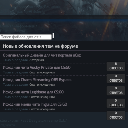
Правила
Обратная связь
Баннеры
Регистрация
Вход
Главная
Информация
Статьи
Форум
Новые обновления тем на форуме
Оригинальный дизайн для чит портала uCoz
Тема в разделе:
Авторские
8
Исходник чита Ausky Private для CS:GO
ОТВЕТОВ
Тема в разделе:
Софт и исходники
0
Исходник Chams Streaming OBS Bypass
ОТВЕТОВ
Тема в разделе:
Софт и исходники
0
Исходник чита Legitbase для CS:GO
ОТВЕТОВ
Тема в разделе:
Софт и исходники
0
Исходник меню чита Imgui для CS:GO
ОТВЕТОВ
Тема в разделе:
Софт и исходники
0
ОТВЕТОВ
cleo скрипт Fast Deagle для samp 0.3.7
перейти