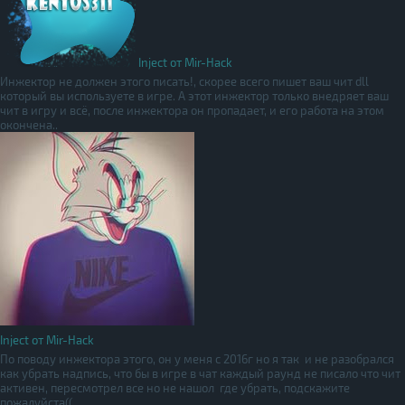
Inject от Mir-Hack
Инжектор не должен этого писать!, скорее всего пишет ваш чит dll
который вы используете в игре. А этот инжектор только внедряет ваш
чит в игру и всё, после инжектора он пропадает, и его работа на этом
окончена..
Inject от Mir-Hack
По поводу инжектора этого, он у меня с 2016г но я так и не разобрался
как убрать надпись, что бы в игре в чат каждый раунд не писало что чит
активен, пересмотрел все но не нашол где убрать, подскажите
пожалуйста((