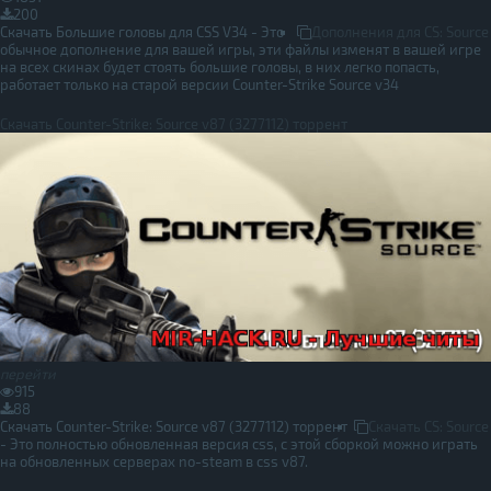
200
Скачать Большие головы для CSS V34 - Это
Дополнения для CS: Source
обычное дополнение для вашей игры, эти файлы изменят в вашей игре
на всех скинах будет стоять большие головы, в них легко попасть,
работает только на старой версии Counter-Strike Source v34
Скачать Counter-Strike: Source v87 (3277112) торрент
перейти
915
88
Скачать Counter-Strike: Source v87 (3277112) торрент
Скачать CS: Source
- Это полностью обновленная версия css, с этой сборкой можно играть
на обновленных серверах no-steam в css v87.