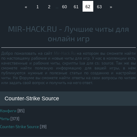
62
«
1
2
...
60
61
63
»
MIR-HACK.RU - Лучшие читы для
онлайн игр
Добро пожаловать на сайт
Mir-Hack.Ru
на котором вы сможете найти
по настоящему рабочие и новые читы для игр. У нас в коллекции есть
качественные и рабочие читы, скрипты lua для cs: source. Так же вы
сможете найти полезную информацию для вашей игры, в нём
публикуются нужные и полезные статьи по созданию и настройки
читы. На Форуме вы сможете найти ответы на свои вопросы по читам
или задать свой вопрос и получить на него ответ.
Counter-Strike Source
Конфиги
[85]
Читы
[373]
Counter-Strike Source
[39]