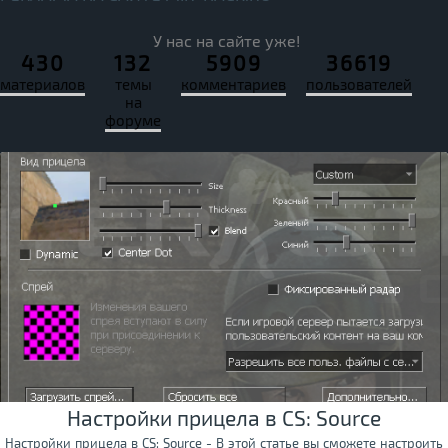
У нас на сайте уже!
430
132
5909
36619
материалов
темы
комментариев
пользователей
на
форуме
Настройки прицела в CS: Source
Настройки прицела в CS: Source - В этой статье вы сможете настроить