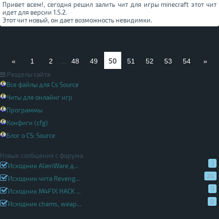
Привет всем!, сегодня решил залить чит для игры minecraft этот чит
идет для версии 1.5.2.
Этот чит новый, он дает возможность невидимки.
50
«
1
2
...
48
49
51
52
53
54
»
Разделы сайта
Все файлы для Cs Source
Читы для онлайнг игр
Программы
Конфиги (cfg)
Блог о CS: Source
Новые сообщения с форума
3
Исходник AlienWare д...
24
Исходник чита Reveng...
9
Исходник M4F1X HACK ...
0
Исходник chams, weap...