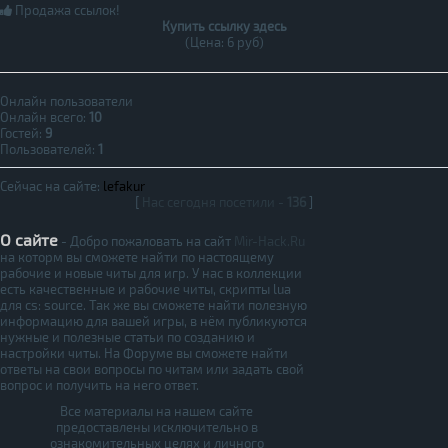
Продажа ссылок!
Купить ссылку здесь
(Цена: 6 руб)
Онлайн пользователи
Онлайн всего:
10
Гостей:
9
Пользователей:
1
Сейчас на сайте:
lefakur
[
Нас сегодня посетили -
136
]
О сайте
- Добро пожаловать на сайт
Mir-Hack.Ru
на которм вы сможете найти по настоящему
рабочие и новые читы для игр. У нас в коллекции
есть качественные и рабочие читы, скрипты lua
для cs: source. Так же вы сможете найти полезную
информацию для вашей игры, в нём публикуются
нужные и полезные статьи по созданию и
настройки читы. На Форуме вы сможете найти
ответы на свои вопросы по читам или задать свой
вопрос и получить на него ответ.
Все материалы на нашем сайте
предоставлены исключительно в
ознакомительных целях и личного