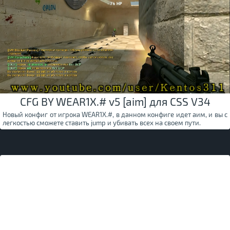
CFG BY WEAR1X.# v5 [aim] для CSS V34
Новый конфиг от игрока WEAR1X.#, в данном конфиге идет аим, и вы с
легкостью сможете ставить jump и убивать всех на своем пути.