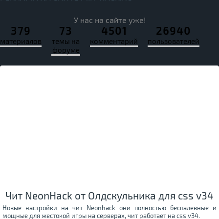
У нас на сайте уже!
379
73
4501
26940
материалов
темы на
комментарий
пользователей
форуме
Чит NeоnHack от Олдскульника для css v34
Новые настройки на чит Neonhack они полностью беспалевные и
мощные для жестокой игры на серверах, чит работает на css v34.