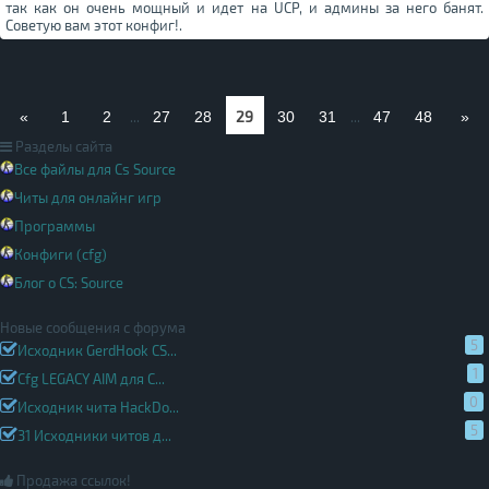
так как он очень мощный и идет на UCP, и админы за него банят.
Советую вам этот конфиг!.
29
«
1
2
...
27
28
30
31
...
47
48
»
Разделы сайта
Все файлы для Cs Source
Читы для онлайнг игр
Программы
Конфиги (cfg)
Блог о CS: Source
Новые сообщения с форума
5
Исходник GerdHook CS...
1
Cfg LEGACY AIM для C...
0
Исходник чита HackDo...
5
31 Исходники читов д...
Продажа ссылок!