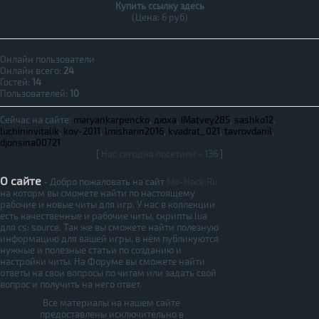
Купить ссылку здесь
(Цена: 6 руб)
Онлайн пользователи
Онлайн всего:
24
Гостей:
14
Пользователей:
10
Сейчас на сайте:
maryankarpencko
,
дюха
,
IMatvey285
,
sashko12
,
luchininvitalik
,
kov-2011
,
lmisharin2016
,
kvadrat_021
,
tavrovdanil
,
djonsina00721
[
Нас сегодня посетили -
136
]
О сайте
- Добро пожаловать на сайт
Mir-Hack.Ru
на которм вы сможете найти по настоящему
рабочие и новые читы для игр. У нас в коллекции
есть качественные и рабочие читы, скрипты lua
для cs: source. Так же вы сможете найти полезную
информацию для вашей игры, в нём публикуются
нужные и полезные статьи по созданию и
настройки читы. На Форуме вы сможете найти
ответы на свои вопросы по читам или задать свой
вопрос и получить на него ответ.
Все материалы на нашем сайте
предоставлены исключительно в