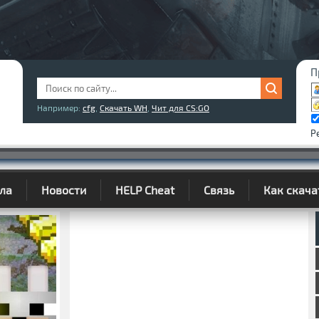
П
Например:
cfg
,
Скачать WH
,
Чит для CS:GO
Р
ла
Новости
HELP Cheat
Связь
Как скача