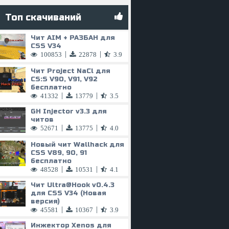
Топ скачиваний
Чит AIM + РАЗБАН для
CSS V34
|
|
100853
22878
3.9
Чит Project NaCl для
CS:S V90, V91, V92
бесплатно
|
|
41332
13779
3.5
GH Injector v3.3 для
читов
|
|
52671
13775
4.0
Новый чит Wallhack для
CSS V89, 90, 91
бесплатно
|
|
48528
10531
4.1
Чит
Ultra@Hook
v0.4.3
для CSS V34 (Новая
версия)
|
|
45581
10367
3.9
Инжектор Xenos для