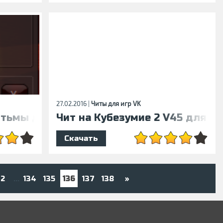
27.02.2016 |
Читы для игр VK
 тьмы для VK
Чит на Кубезумие 2 V45 для VK
Скачать
2
134
135
136
137
138
»
...