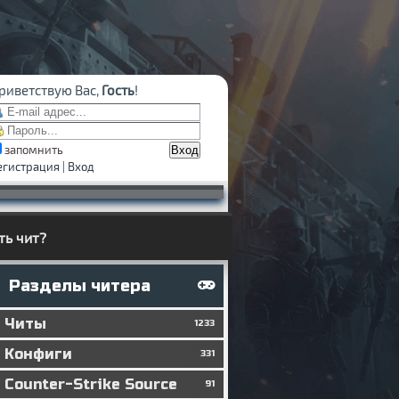
риветствую Вас,
Гость
!
запомнить
егистрация
|
Вход
ть чит?
Разделы читера
Читы
1233
Конфиги
331
Counter-Strike Source
91