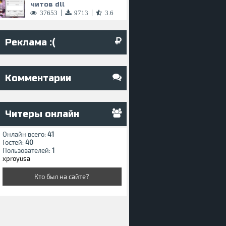
читов dll
|
|
37653
9713
3.6
.8.7
Реклама :(
Комментарии
Читеры онлайн
Онлайн всего:
41
Гостей:
40
Пользователей:
1
xproyusa
Кто был на сайте?
онлайн