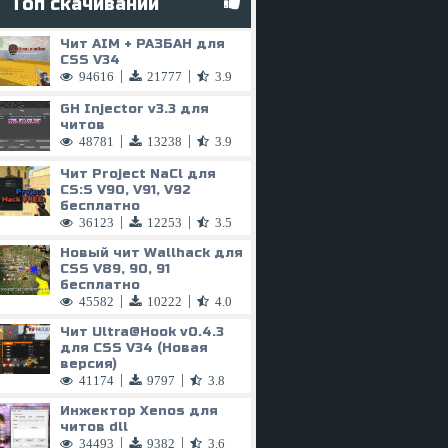
Топ скачиваний
Чит AIM + РАЗБАН для
CSS V34
|
|
94616
21777
3.9
GH Injector v3.3 для
читов
|
|
48781
13238
3.9
Чит Project NaCl для
CS:S V90, V91, V92
бесплатно
|
|
36123
12253
3.5
Новый чит Wallhack для
CSS V89, 90, 91
бесплатно
|
|
45582
10222
4.0
Чит
Ultra@Hook
v0.4.3
для CSS V34 (Новая
версия)
|
|
41174
9797
3.8
Инжектор Xenos для
читов dll
|
|
34493
9382
3.6