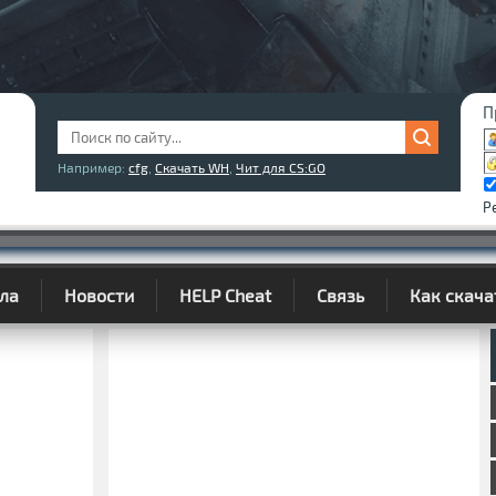
П
Например:
cfg
,
Скачать WH
,
Чит для CS:GO
Р
ла
Новости
HELP Cheat
Связь
Как скача