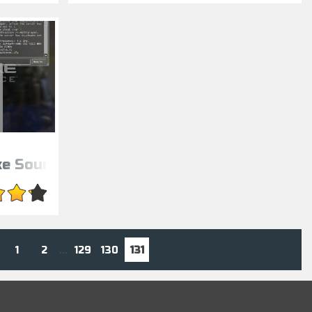
ke Source v34 торрент
1
2
129
130
131
...