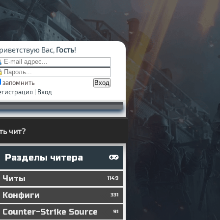
риветствую Вас,
Гость
!
запомнить
егистрация
|
Вход
ть чит?
Разделы читера
Читы
1149
Конфиги
331
Counter-Strike Source
91