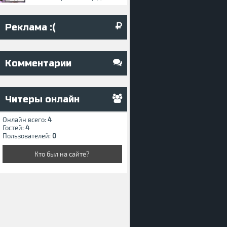
Реклама :(
Комментарии
Читеры онлайн
Онлайн всего:
4
Гостей:
4
Пользователей:
0
Кто был на сайте?
 v87 (3277112) торрент