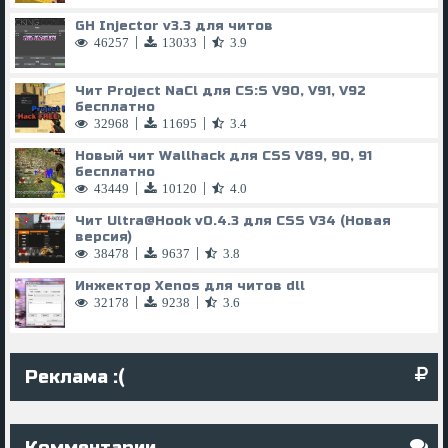
GH Injector v3.3 для читов
|
|
46257
13033
3.9
Чит Project NaCl для CS:S V90, V91, V92
бесплатно
|
|
32968
11695
3.4
Новый чит Wallhack для CSS V89, 90, 91
бесплатно
|
|
43449
10120
4.0
Чит
Ultra@Hook
v0.4.3 для CSS V34 (Новая
версия)
|
|
38478
9637
3.8
Инжектор Xenos для читов dll
|
|
32178
9238
3.6
Реклама :(