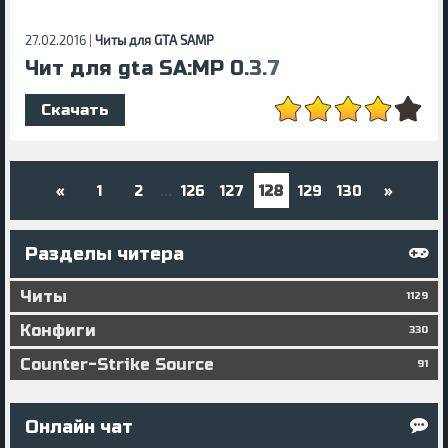
27.02.2016 |
Читы для GTA SAMP
Чит для gta SA:MP 0.3.7
Скачать
«
1
2
126
127
128
129
130
»
...
Разделы читера
Читы
1129
Конфиги
330
Counter-Strike Source
91
Онлайн чат