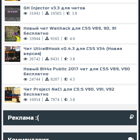
GH Injector v3.3 для читов
|
|
31041
10505
3.8
Новый чит Wallhack для CSS V89, 90, 91
бесплатно
|
|
33944
9165
4.0
Чит
Ultra@Hook
v0.4.3 для CSS V34 (Новая
версия)
|
|
26742
8431
3.8
Новый BH4x Public 2017 чит для CSS V89, V90
бесплатно
|
|
24744
8207
4.5
Чит Project NaCl для CS:S V90, V91, V92
бесплатно
|
|
16954
7874
3.8
Реклама :(