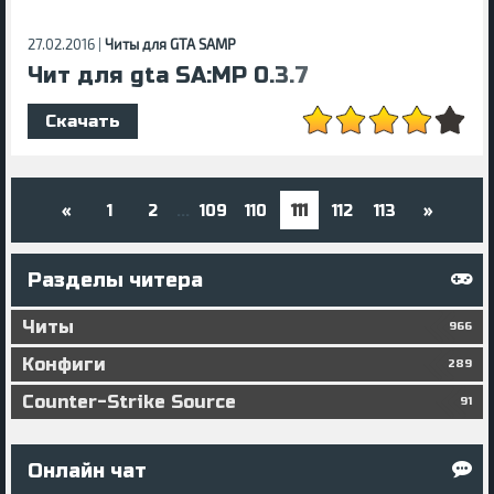
27.02.2016 |
Читы для GTA SAMP
Чит для gta SA:MP 0.3.7
Скачать
«
1
2
109
110
111
112
113
»
...
Разделы читера
Читы
966
Конфиги
289
Counter-Strike Source
91
Онлайн чат