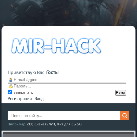
Приветствую Вас,
Гость
!
запомнить
Регистрация
|
Вход
Например:
cfg
,
Скачать WH
,
Чит для CS:GO