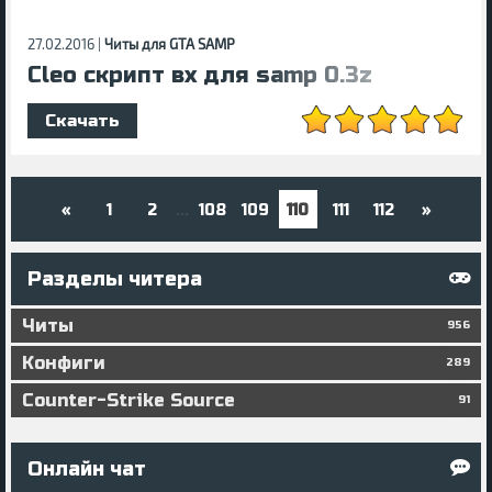
27.02.2016 |
Читы для GTA SAMP
Cleo скрипт вх для samp 0.3z
Скачать
«
1
2
108
109
110
111
112
»
...
Разделы читера
Читы
956
Конфиги
289
Counter-Strike Source
91
Онлайн чат