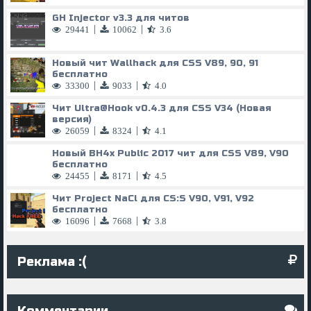
GH Injector v3.3 для читов
|
|
29441
10062
3.6
Новый чит Wallhack для CSS V89, 90, 91
бесплатно
|
|
33300
9033
4.0
Чит
Ultra@Hook
v0.4.3 для CSS V34 (Новая
версия)
|
|
26059
8324
4.1
Новый BH4x Public 2017 чит для CSS V89, V90
бесплатно
|
|
24455
8171
4.5
Чит Project NaCl для CS:S V90, V91, V92
бесплатно
|
|
16096
7668
3.8
Реклама :(