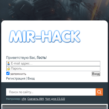
Приветствую Вас,
Гость
!
запомнить
Регистрация
|
Вход
Например:
cfg
,
Скачать WH
,
Чит для CS:GO