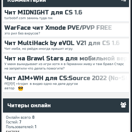
Комментарии
Чит MIDNIGHT для CS 1.6
turbobif.com закинь туда пж
WarFace чит Xmode PVE/PVP FREE
это рил без вирусов?
Чит MultiHack by eVOL V21 для CS 1.6
Чит имба, но рейдж иногда крашит игру.
Чит на Brawl Stars для мобильной верс
У меня выкидывает из игри хотя я в Германии живу и там бравл Старс
не запретили что делать помогите?
Чит AIM+WH для CS:Source 2022 (No-St
ff[[f[f[ +trojan в видео одно на деле другое
автор
Читеры онлайн
Онлайн всего:
8
Гостей:
7
Пользователей:
1
sxczcss